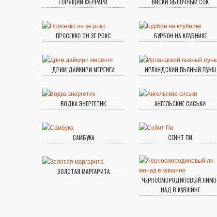
ГОРЯЩИЙ ФЕРРАРИ
ВИСКИ ЯБЛОЧНЫЙ СОК
ПРОСЕККО ОН ЗЕ РОКС
БУРБОН НА КЛУБНИКЕ
ДРИМ ДАЙКИРИ МЕРЕНГИ
ИРЛАНДСКИЙ ПЬЯНЫЙ ПУНШ
ВОДКА ЭНЕРГЕТИК
АНГЕЛЬСКИЕ СИСЬКИ
САМБУКА
СЕЙНТ ПИ
ЗОЛОТАЯ МАРГАРИТА
ЧЕР­НО­СМО­РО­ДИ­НО­ВЫЙ ЛИ­МО
НАД В КУВ­ШИ­НЕ