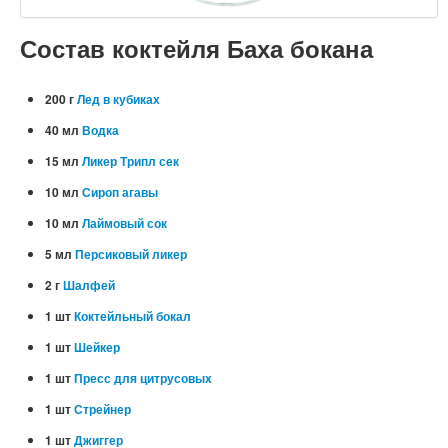
Состав коктейля Баха бокана
200 г
Лед в кубиках
40 мл
Водка
15 мл
Ликер Трипл сек
10 мл
Сироп агавы
10 мл
Лаймовый сок
5 мл
Персиковый ликер
2 г
Шалфей
1 шт
Коктейльный бокал
1 шт
Шейкер
1 шт
Пресс для цитрусовых
1 шт
Стрейнер
1 шт
Джиггер