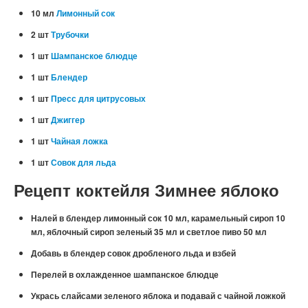
10 мл
Лимонный сок
2 шт
Трубочки
1 шт
Шампанское блюдце
1 шт
Блендер
1 шт
Пресс для цитрусовых
1 шт
Джиггер
1 шт
Чайная ложка
1 шт
Совок для льда
Рецепт коктейля Зимнее яблоко
Налей в блендер лимонный сок 10 мл, карамельный сироп 10
мл, яблочный сироп зеленый 35 мл и светлое пиво 50 мл
Добавь в блендер совок дробленого льда и взбей
Перелей в охлажденное шампанское блюдце
Укрась слайсами зеленого яблока и подавай с чайной ложкой