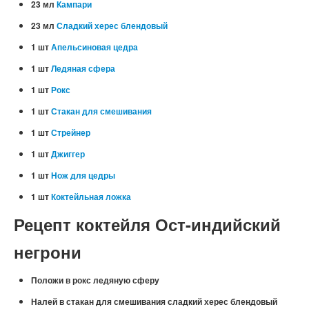
23 мл
Кампари
23 мл
Сладкий херес блендовый
1 шт
Апельсиновая цедра
1 шт
Ледяная сфера
1 шт
Рокс
1 шт
Стакан для смешивания
1 шт
Стрейнер
1 шт
Джиггер
1 шт
Нож для цедры
1 шт
Коктейльная ложка
Рецепт коктейля Ост-индийский
негрони
Положи в рокс ледяную сферу
Налей в стакан для смешивания сладкий херес блендовый