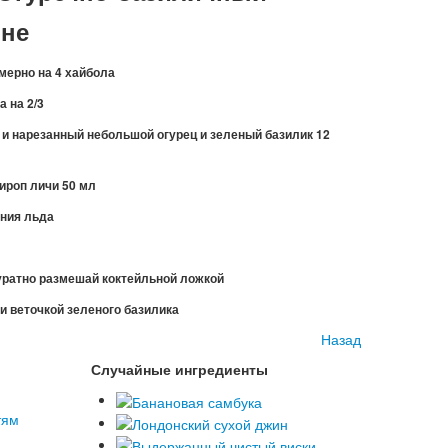
ине
мерно на 4 хайбола
 на 2/3
и нарезанный небольшой огурец и зеленый базилик 12
ироп личи 50 мл
ения льда
уратно размешай коктейльной ложкой
и веточкой зеленого базилика
Назад
Случайные ингредиенты
тям