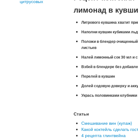
лимонад в кувш
Литрового кувшина хватит при
Наполни кувшин кубиками льда
Положи в блендер очищенный 
листьев
Налей лимонный сок 30 мл и с
Взбей в блендере без добавл
Перелей в кувшин
Долей содовую доверху и акк
Укрась половинками клубники 
Статьи
Смешивание вин (купаж)
Какой коктейль сделать гос
4 рецепта глинтвейна