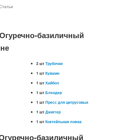
Статьи
 Огуречно-базиличный
ине
2 шт
Трубочки
1 шт
Кувшин
1 шт
Хайбол
1 шт
Блендер
1 шт
Пресс для цитрусовых
1 шт
Джиггер
1 шт
Коктейльная ложка
 Огуречно-базиличный