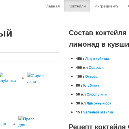
Главная
Коктейли
Ингредиенты
ный
Состав коктейля
лимонад в кувш
450 г
Лед в кубиках
400 мл
Содовая
150 г
Огурец
80 г
Клубника
50 мл
Сироп личи
30 мл
Лимонный сок
15 г
Зеленый базилик
Рецепт коктейля