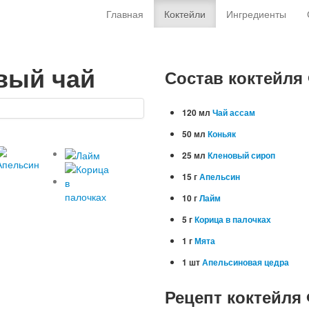
Главная
Коктейли
Ингредиенты
вый чай
Состав коктейля
120 мл
Чай ассам
50 мл
Коньяк
25 мл
Кленовый сироп
15 г
Апельсин
10 г
Лайм
5 г
Корица в палочках
1 г
Мята
1 шт
Апельсиновая цедра
Рецепт коктейля