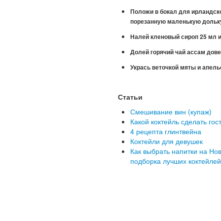
Положи в бокал для ирландск
порезанную маленькую дольку
Налей кленовый сироп 25 мл и
Долей горячий чай ассам дове
Укрась веточкой мяты и апел
Статьи
Смешивание вин (купаж)
Какой коктейль сделать гос
4 рецепта глинтвейна
Коктейли для девушек
Как выбрать напитки на Нов
подборка лучших коктейлей